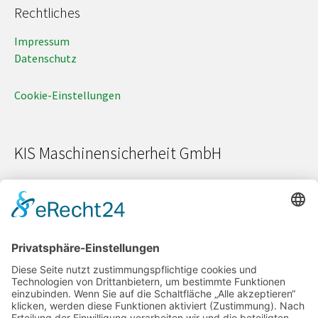
Rechtliches
Impressum
Datenschutz
Cookie-Einstellungen
KIS Maschinensicherheit GmbH
Schöner Blick 7
91207 Lauf a. d. Pegnitz
Tel.: 09123 / 80 94 604
Mobil: 0177 / 258 85 53
peter.kobras@kobras-doku.de